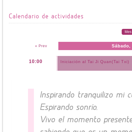
Mes
Sábado,
« Prev
10:00
Iniciación al Tai Ji Quan(Tai Txi)