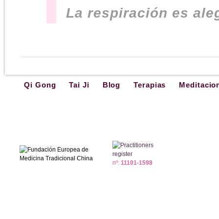
La respiración es aleg
Qi Gong
Tai Ji
Blog
Terapias
Meditacio
nº:
11101-1598