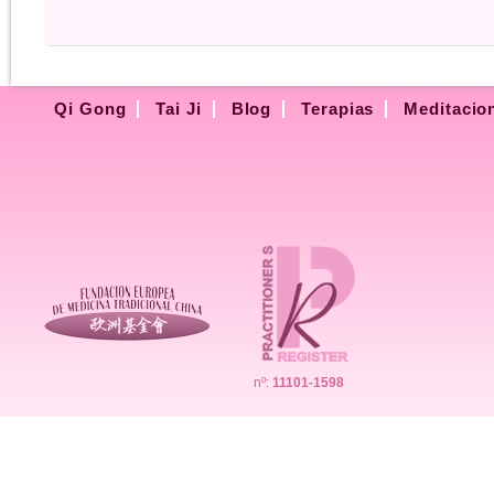
Qi Gong
Tai Ji
Blog
Terapias
Meditacio
nº:
11101-1598