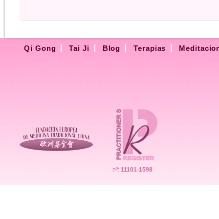
Qi Gong
Tai Ji
Blog
Terapias
Meditacio
nº:
11101-1598