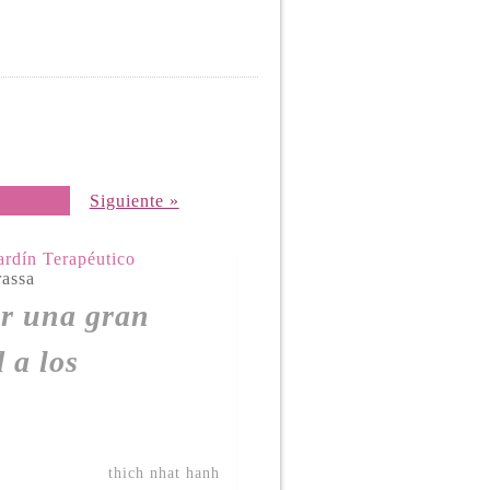
Siguiente »
ardín Terapéutico
rassa
ar una gran
 a los
thich nhat hanh