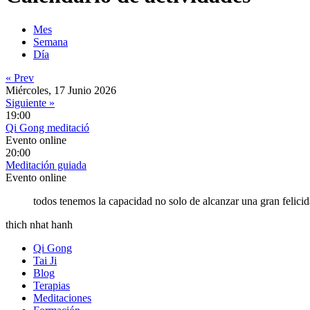
Mes
Semana
Día
« Prev
Miércoles, 17 Junio 2026
Siguiente »
19:00
Qi Gong meditació
Evento online
20:00
Meditación guiada
Evento online
todos tenemos la capacidad no solo de alcanzar una gran felicid
thich nhat hanh
Qi Gong
Tai Ji
Blog
Terapias
Meditaciones