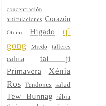
concentración
Corazón
articulaciones
qi
Hígado
Otoño
gong
Miedo
talleres
tai ji
calma
Xènia
Primavera
Ros
Tendones
salud
Tew Bunnag
rábia