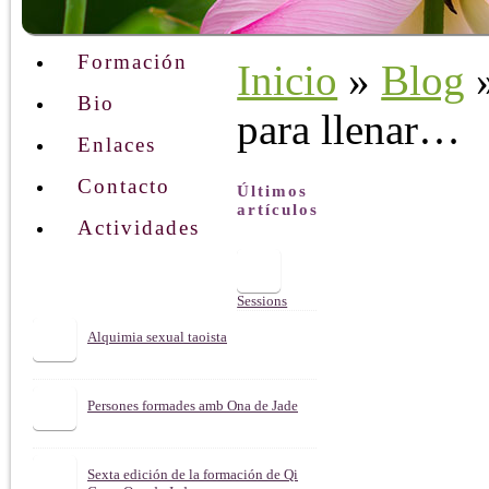
Meditaciones
Formación
Inicio
»
Blog
»
Bio
para llenar…
Enlaces
Contacto
Últimos
artículos
Actividades
Sessions
privades
de QI
Alquimia sexual taoista
GONG
terapèutic
Persones formades amb Ona de Jade
Sexta edición de la formación de Qi