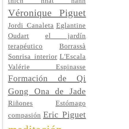
thich nhat hanh
Véronique Piguet
Jordi Canaleta
Eglantine
Oudart
el jardín
terapéutico
Borrassà
Sonrisa interior
L'Escala
Valérie Espinasse
Formación de Qi
Gong Ona de Jade
Riñones
Estómago
Eric Piguet
compasión