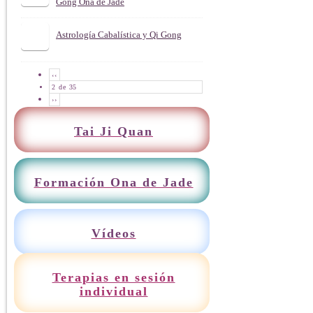
Gong Ona de Jade
Astrología Cabalística y Qi Gong
‹‹
2 de 35
››
Tai Ji Quan
Formación Ona de Jade
Vídeos
Terapias en sesión
individual