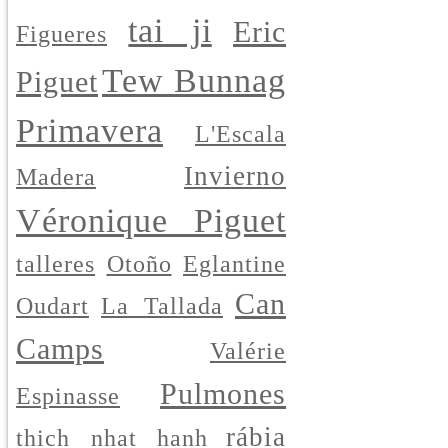
tai ji
Eric
Figueres
Tew Bunnag
Piguet
Primavera
L'Escala
Invierno
Madera
Véronique Piguet
talleres
Otoño
Eglantine
Can
Oudart
La Tallada
Camps
Valérie
Pulmones
Espinasse
rábia
thich nhat hanh