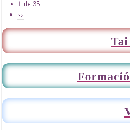
1 de 35
››
Tai
Formació