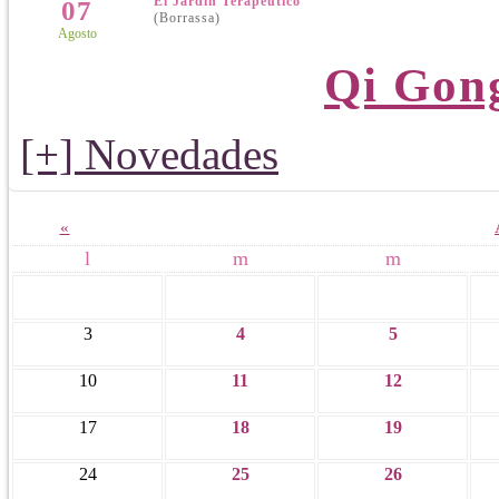
El Jardín Terapéutico
07
(Borrassa)
Agosto
Qi Gon
[+] Novedades
«
l
m
m
3
4
5
10
11
12
17
18
19
24
25
26