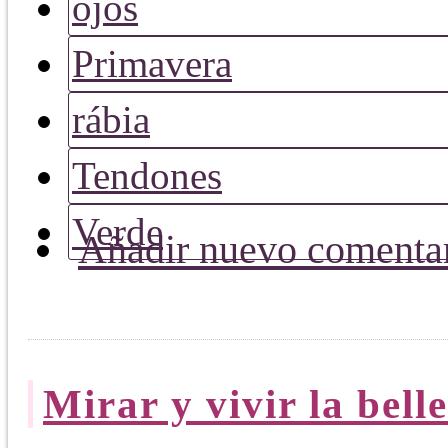
ojos
Primavera
rábia
Tendones
Verde
Añadir nuevo comenta
Mirar y vivir la bell