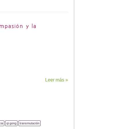
Leer más »
cia
qi gong
transmutación