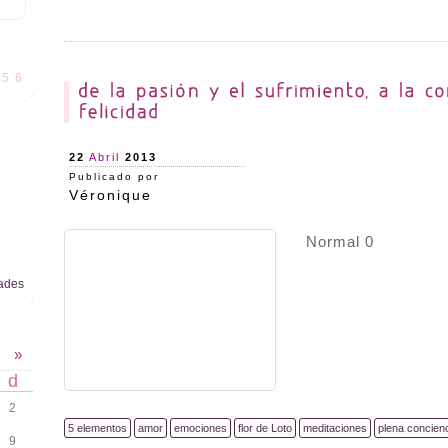
5
6
22
Abril
2013
Publicado por
Véronique
Normal 0
ades
»
d
2
5 elementos
amor
emociones
flor de Loto
meditaciones
plena concien
9