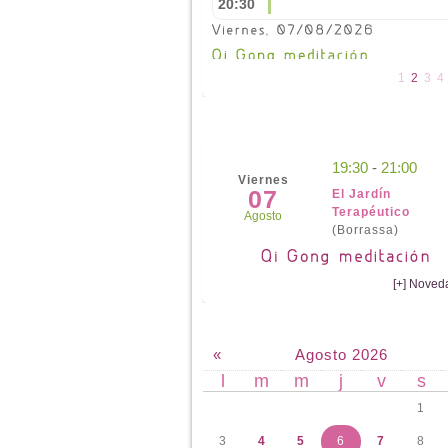
19:00
Centre civic
L'Escala
20:30
1
2
3
4
19:30
-
21:00
Viernes
07
El Jardín
Terapéutico
Agosto
(Borrassa)
[+] Noved
«
Agosto 2026
l
m
m
j
v
s
1
3
4
5
6
7
8