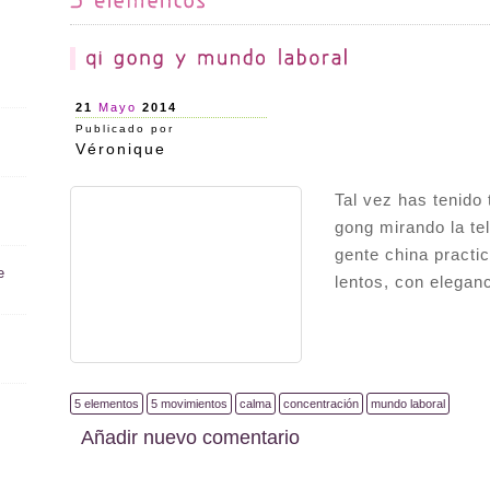
21
Mayo
2014
Publicado por
Véronique
Tal vez has tenido 
gong mirando la tel
gente china pract
e
lentos, con elegan
5 elementos
5 movimientos
calma
concentración
mundo laboral
Añadir nuevo comentario