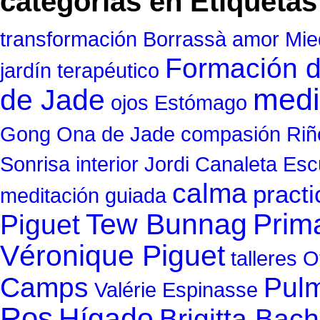
categorías en Etiquetas
transformación
Borrassà
amor
Mie
Formación 
jardín terapéutico
medi
de Jade
ojos
Estómago
Gong Ona de Jade
compasión
Riñ
Sonrisa interior
Jordi Canaleta
Esc
calma
practi
meditación guiada
Tew Bunnag
Prim
Piguet
Véronique Piguet
talleres
O
Camps
Pul
Valérie Espinasse
Ros
Hígado
Brigitta Bach