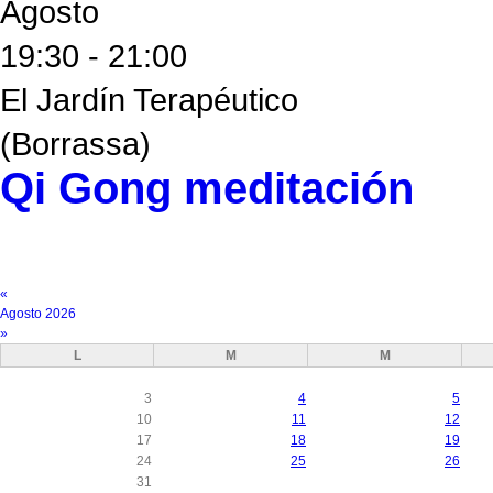
Agosto
19:30
-
21:00
El Jardín Terapéutico
(Borrassa)
Qi Gong meditación
«
Agosto 2026
»
L
M
M
3
4
5
10
11
12
17
18
19
24
25
26
31