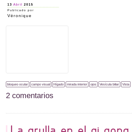
13
Abril
2015
Publicado por
Véronique
bloqueo ocular
campo visual
Hígado
mirada interior
ojos
Vesícula biliar
Vista
2 comentarios