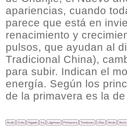
apariencias, cuando tod
parece que está en invi
renacimiento y crecimi
pulsos, que ayudan al d
Tradicional China), camb
para subir. Indican el m
energía. Según los princ
de la primavera es la de
Ácido
Grito
Hígado
Ira
Lágrimas
Primavera
Tendones
Uñas
Verde
Vesícu