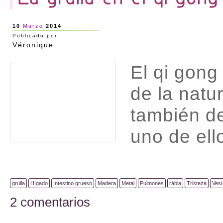
10
Marzo
2014
Publicado por
Véronique
El qi gong
de la natu
también de
uno de ell
grulla
Hígado
Intestino grueso
Madera
Metal
Pulmones
rábia
Tristeza
Vesíc
2 comentarios