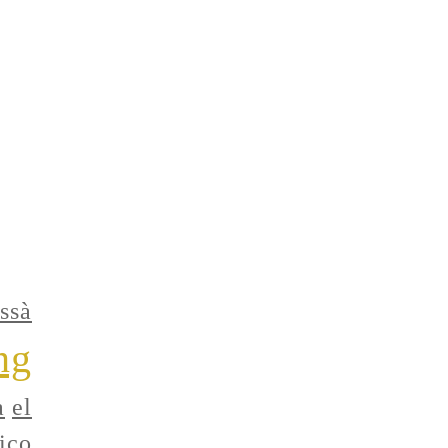
ssà
ng
a
el
ico