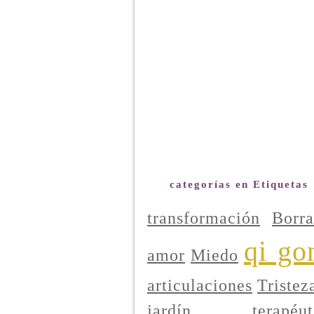
categorías en Etiquetas
transformación
Borra
qi go
amor
Miedo
articulaciones
Tristez
jardín terapéut