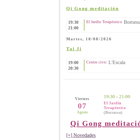
Qi Gong meditación
El Jardín Terapéutico
Borrass
19:30
21:00
Martes, 18/08/2026
Tai Ji
Centre civic
L'Escala
19:00
20:30
19:30
-
21:00
Viernes
El Jardín
07
Terapéutico
Agosto
(Borrassa)
Qi Gong meditaci
[+] Novedades