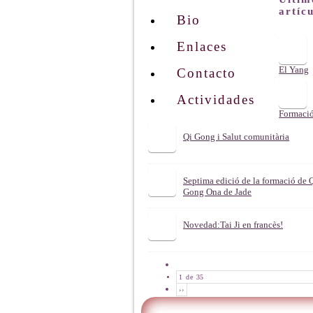
artíc
Bio
Enlaces
El Yang
Contacto
sano
Actividades
Formaci
de Qi
Gong On
Qi Gong i Salut comunitària
de
Jade:tes
Septima edició de la formació de 
Gong Ona de Jade
Novedad:Tai Ji en francès!
1 de 35
››